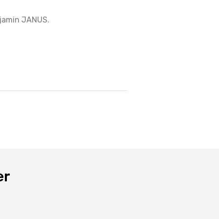
njamin JANUS.
er