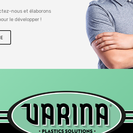
actez-nous et élaborons
our le développer !
NE