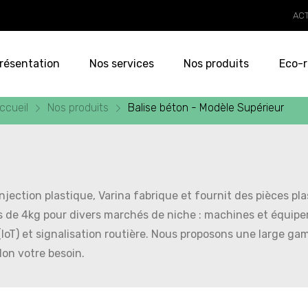
AC
résentation
Nos services
Nos produits
Eco-r
ccueil
Nos produits
Balise béton - Modèle Supérieur
njection plastique, Varina fabrique et fournit des pièces pl
s de 4kg pour divers marchés de niche : machines et équipem
(IoT) et signalisation routière. Nous proposons une large g
lon votre besoin.