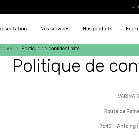
AC
résentation
Nos services
Nos produits
Eco-r
ccueil
Politique de confidentialité
Politique de conf
VARINA S
Route de Ramec
7640 – Antoing 