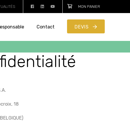
TUALITÉS
MON PANIER
esponsable
Contact
DEVIS
identialité
.A.
roix, 18
(BELGIQUE)