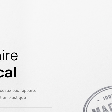
ran
ire
cal
rie
locaux pour apporter
tion plastique