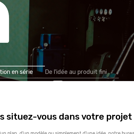
n
tit
ion en série
De l'idée au produit fini
s situez-vous dans votre projet
d'un plan, d'un modèle ou simplement d'une idée, notre bu