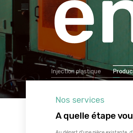
e
pe
Injection plastique
Product
Nos services
A quelle étape vou
Au départ d'une pièce existante, 