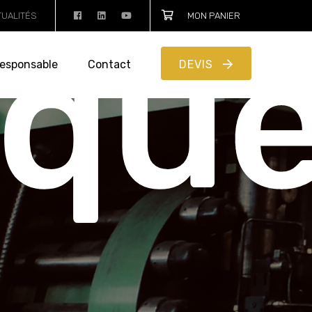
TUALITÉS
MON PANIER
iqu
esponsable
Contact
DEVIS