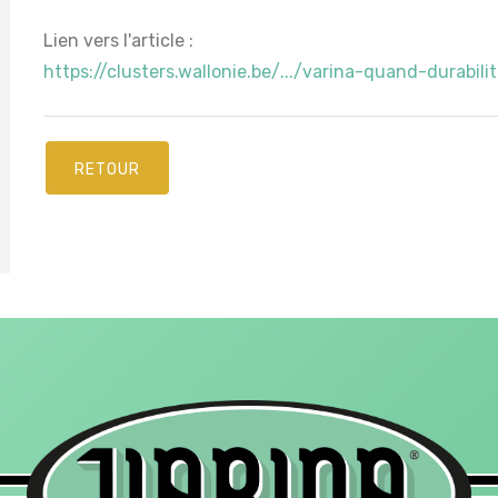
Lien vers l'article :
https://clusters.wallonie.be/.../varina-quand-durabilit
RETOUR