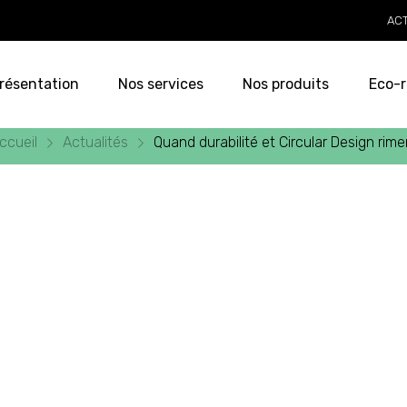
AC
résentation
Nos services
Nos produits
Eco-r
ccueil
Actualités
Quand durabilité et Circular Design rim