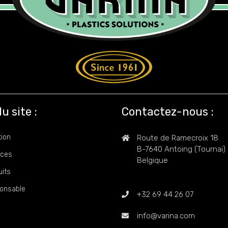
u site :
Contactez-nous :
tion
Route de Ramecroix 18
B-7640 Antoing (Tournai)
ices
Belgique
uits
onsable
+32 69 44 26 07
info@varina.com